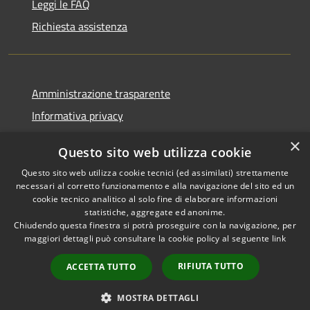
Leggi le FAQ
Richiesta assistenza
Amministrazione trasparente
Informativa privacy
Note legali
×
Questo sito web utilizza cookie
Dichiarazione di accessibilità
Questo sito web utilizza cookie tecnici (ed assimilati) strettamente
necessari al corretto funzionamento e alla navigazione del sito ed un
cookie tecnico analitico al solo fine di elaborare informazioni
statistiche, aggregate ed anonime.
Chiudendo questa finestra si potrà proseguire con la navigazione, per
RSS
Copyright © 2026 • Comune di
maggiori dettagli può consultare la cookie policy al seguente
link
Accessibilità
Monte San Pietrangeli •
Privacy
Municipium
Powered by
•
RIFIUTA TUTTO
ACCETTA TUTTO
Cookie
Accesso redazione
Mappa del sito
MOSTRA DETTAGLI