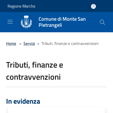
Salta al contenuto principale
Regione Marche
Comune di Monte San
Pietrangeli
Home
>
Servizi
>
Tributi, finanze e contravvenzioni
Tributi, finanze e
contravvenzioni
In evidenza