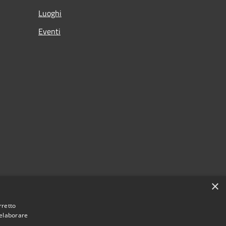
Luoghi
Eventi
×
rretto
 elaborare