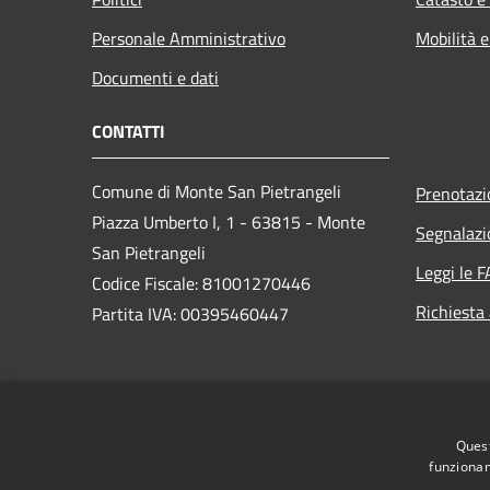
Personale Amministrativo
Mobilità e
Documenti e dati
CONTATTI
Comune di Monte San Pietrangeli
Prenotaz
Piazza Umberto I, 1 - 63815 - Monte
Segnalazi
San Pietrangeli
Leggi le 
Codice Fiscale: 81001270446
Richiesta
Partita IVA: 00395460447
PEC:
comune.montesanpietrangeli@emarche.it
Quest
Centralino Unico: 0734969125
funzionam