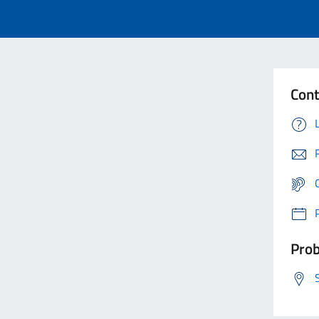
Cont
Prob