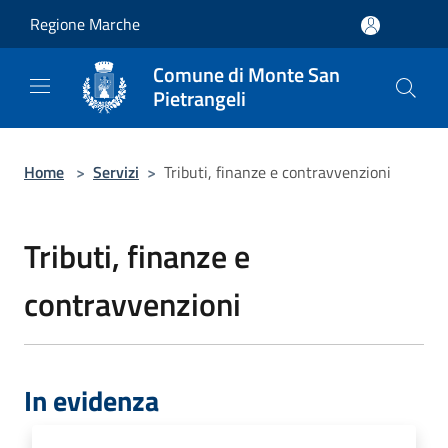
Salta al contenuto principale
Regione Marche
Comune di Monte San
Pietrangeli
Home
>
Servizi
>
Tributi, finanze e contravvenzioni
Tributi, finanze e
contravvenzioni
In evidenza