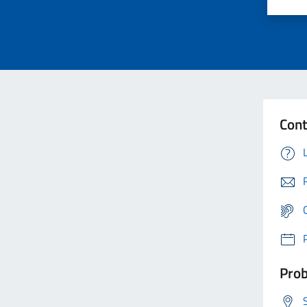
Cont
Prob