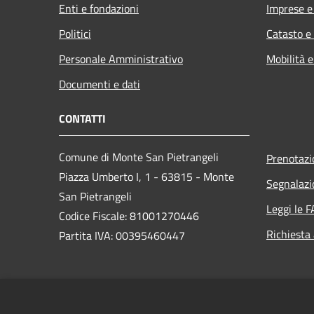
Enti e fondazioni
Imprese 
Politici
Catasto e
Personale Amministrativo
Mobilità e
Documenti e dati
CONTATTI
Comune di Monte San Pietrangeli
Prenotaz
Piazza Umberto I, 1 - 63815 - Monte
Segnalazi
San Pietrangeli
Leggi le 
Codice Fiscale: 81001270446
Richiesta
Partita IVA: 00395460447
PEC:
comune.montesanpietrangeli@emarche.it