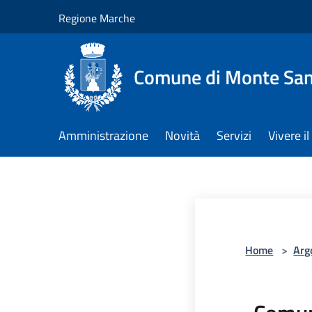
Salta al contenuto principale
Regione Marche
Comune di Monte San 
Amministrazione
Novità
Servizi
Vivere 
Home
>
Arg