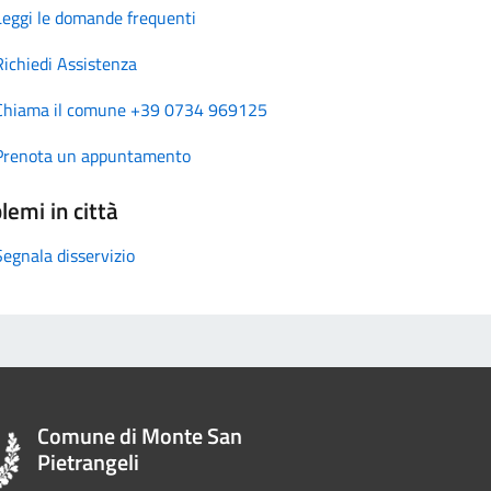
Leggi le domande frequenti
Richiedi Assistenza
Chiama il comune +39 0734 969125
Prenota un appuntamento
lemi in città
Segnala disservizio
Comune di Monte San
Pietrangeli