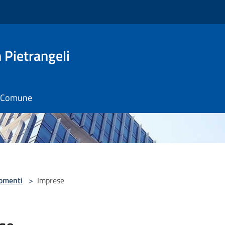
Pietrangeli
il Comune
omenti
>
Imprese