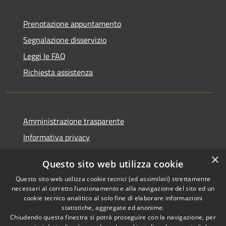
Prenotazione appuntamento
Segnalazione disservizio
Leggi le FAQ
Richiesta assistenza
Amministrazione trasparente
Informativa privacy
Note legali
×
Questo sito web utilizza cookie
Dichiarazione di accessibilità
Questo sito web utilizza cookie tecnici (ed assimilati) strettamente
necessari al corretto funzionamento e alla navigazione del sito ed un
cookie tecnico analitico al solo fine di elaborare informazioni
statistiche, aggregate ed anonime.
Chiudendo questa finestra si potrà proseguire con la navigazione, per
RSS
Copyright © 2026 • Comune di