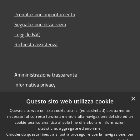
Prenotazione appuntamento
Segnalazione disservizio
Leggi le FAQ
Richiesta assistenza
Amministrazione trasparente
Informativa privacy
Note legali
×
Questo sito web utilizza cookie
Dichiarazione di accessibilità
Questo sito web utilizza cookie tecnici (ed assimilati) strettamente
necessari al corretto funzionamento e alla navigazione del sito ed un
cookie tecnico analitico al solo fine di elaborare informazioni
statistiche, aggregate ed anonime.
Chiudendo questa finestra si potrà proseguire con la navigazione, per
RSS
Copyright © 2026 • Comune di